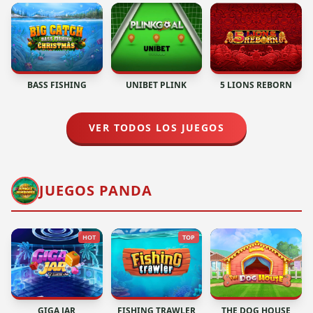
BASS FISHING
UNIBET PLINK
5 LIONS REBORN
VER TODOS LOS JUEGOS
JUEGOS PANDA
HOT
TOP
GIGA JAR
FISHING TRAWLER
THE DOG HOUSE