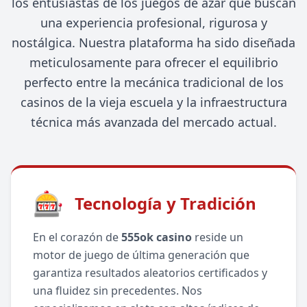
los entusiastas de los juegos de azar que buscan
29/06/2026 AnaA*** pego el jackpot de 221,000 MXN 💥
29/06/2026 Mig*** recibio reembolso 140 MXN 🎊
una experiencia profesional, rigurosa y
🃏
29/06/2026 Juan*** retiro exitoso 5,400 MXN 🏦
nostálgica. Nuestra plataforma ha sido diseñada
🏆
29/06/2026 Mat*** retiro exitoso 2,900 MXN 🏦
meticulosamente para ofrecer el equilibrio
29/06/2026 Emi*** gano 13,000 MXN 🔥
🃏
perfecto entre la mecánica tradicional de los
29/06/2026 Reg*** retiro exitoso 7,800 MXN 🏦
casinos de la vieja escuela y la infraestructura
29/06/2026 Mari*** gano 12,000 MXN 🔥
🏆
29/06/2026 LuciaN*** pego el jackpot de 232,000 MXN 🎰
técnica más avanzada del mercado actual.
🎰
29/06/2026 Andr*** recibio bono 1,100 MXN 🎉
29/06/2026 Emil*** recibio reembolso 1,080 MXN 💵
🎲
29/06/2026 Maria*** recibio bono 1,050 MXN 🎁
29/06/2026 Mate*** recibio reembolso 800 MXN 🔄
💰
🎰
Tecnología y Tradición
29/06/2026 Cam*** recibio bono 1,250 MXN 🎁
🎲
29/06/2026 Jos*** pego el jackpot de 54,000 MXN 🎰
29/06/2026 Andre*** recibio reembolso 1,300 MXN 💵
En el corazón de
555ok casino
reside un
💰
29/06/2026 Luis*** retiro exitoso 6,000 MXN ✅
motor de juego de última generación que
29/06/2026 Andrea*** recibio bono 1,750 MXN 🎉
🃏
garantiza resultados aleatorios certificados y
29/06/2026 Carl*** retiro exitoso 7,100 MXN ✅
una fluidez sin precedentes. Nos
🏆
29/06/2026 JuanM*** recibio reembolso 80 MXN 💵