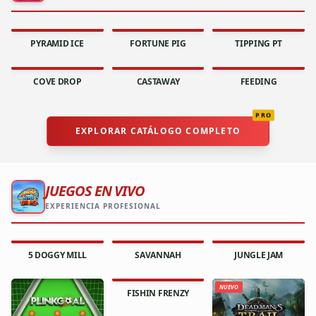
LIKE
HOT
NUEVO
PYRAMID ICE
FORTUNE PIG
TIPPING PT
HOT
COVE DROP
CASTAWAY
FEEDING
PRO
EXPLORAR CATÁLOGO COMPLETO
JUEGOS EN VIVO
EXPERIENCIA PROFESIONAL
HOT
5 DOGGY MILL
SAVANNAH
JUNGLE JAM
NUEVO
FISHIN FRENZY